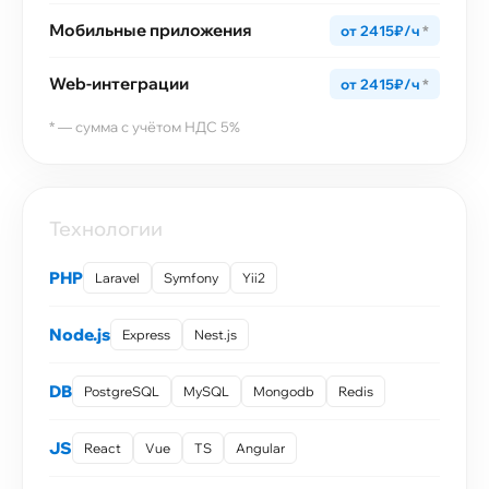
Мобильные приложения
от 2415₽/ч
*
Web-интеграции
от 2415₽/ч
*
* — сумма с учётом НДС 5%
Технологии
PHP
Laravel
Symfony
Yii2
Node.js
Express
Nest.js
DB
PostgreSQL
MySQL
Mongodb
Redis
JS
React
Vue
TS
Angular