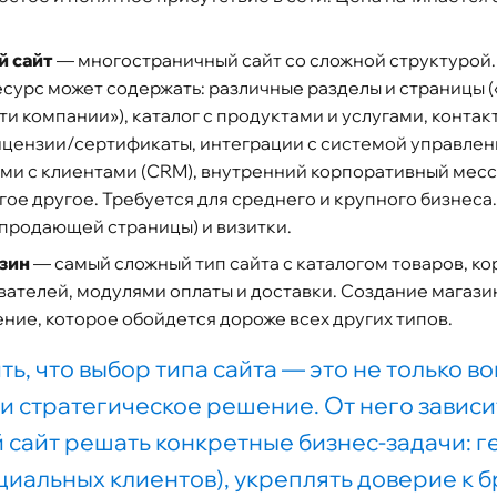
й сайт
— многостраничный сайт со сложной структурой.
ресурс может содержать: различные разделы и страницы (
ти компании»), каталог с продуктами и услугами, конта
лицензии/сертификаты, интеграции с системой управлен
и с клиентами (CRM), внутренний корпоративный мессе
ое другое. Требуется для среднего и крупного бизнеса
(продающей страницы) и визитки.
зин
— самый сложный тип сайта с каталогом товаров, к
ателей, модулями оплаты и доставки. Создание магази
ие, которое обойдется дороже всех других типов.
ь, что выбор типа сайта — это не только в
 и стратегическое решение. От него зависи
 сайт решать конкретные бизнес-задачи: 
циальных клиентов), укреплять доверие к 