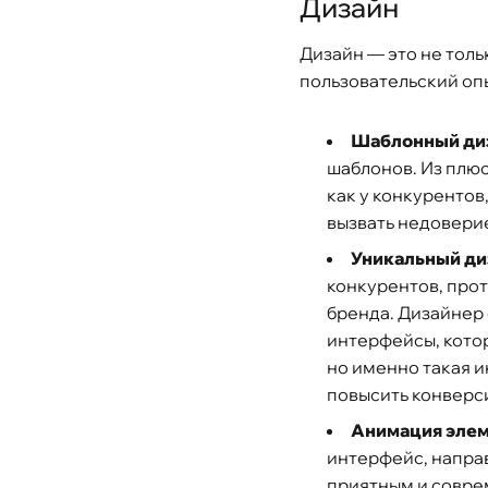
Дизайн
Дизайн — это не толь
пользовательский оп
Шаблонный ди
шаблонов. Из плюс
как у конкурентов
вызвать недоверие
Уникальный ди
конкурентов, прот
бренда. Дизайнер 
интерфейсы, котор
но именно такая и
повысить конверс
Анимация эле
интерфейс, напра
приятным и совре