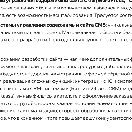
мы управления содержимым сайта CMS (WordPress, 1С
ярные решения с большим количеством шаблонов и мод
я, есть возможность масштабирования. Требуется хости
истемы управления содержимым сайта CMS
: уникальн
листами под ваш проект. Максимальная гибкость и без
а и срок разработки. Подходят для крупных проектов с
рожания разработки сайта — наличие дополнительных 
«умеет» ваш сайт, тем выше цена: ресурсы с добавлени
в будут стоит дороже, чем страницы с формой обратной 
я реализация сложных функций: интеграции с 1С и сист
 клиентами CRM-системами (Битрикс24, amoCRM), мод
kassa), умные фильтры в каталоге и оформление заказа в
это и с другой стороны: каждая дополнительная опция 
ложение в автоматизацию, скорость обработки заказов и 
ов, что в конечном итоге повышает вашу конкурентоспо