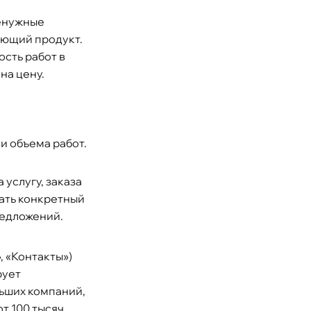
ненужные
ающий продукт.
ость работ в
на цену.
 и объема работ.
услугу, заказа
вать конкретный
редложений.
, «Контакты»)
рует
льших компаний,
т 100 тысяч