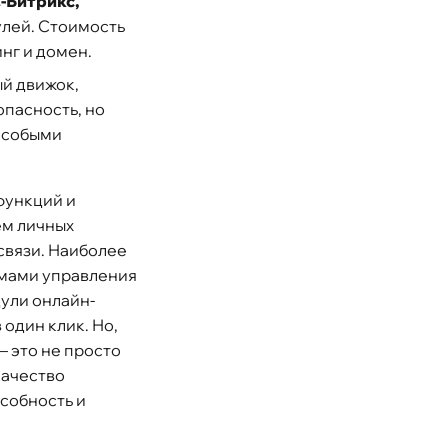
-Битрикс,
улей. Стоимость
нг и домен.
ый движок,
опасность, но
 особыми
функций и
ем личных
связи. Наиболее
емами управления
ули онлайн-
 один клик. Но,
— это не просто
качество
собность и