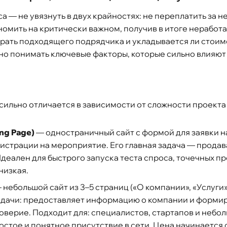
са — не увязнуть в двух крайностях: не переплатить за 
номить на критически важном, получив в итоге неработ
брать подходящего подрядчика и укладывается ли стоим
но понимать ключевые факторы, которые сильно влияют 
сильно отличается в зависимости от сложности проекта
ng Page)
— одностраничный сайт с формой для заявки на 
гистрации на мероприятие. Его главная задача — прода
 Идеален для быстрого запуска теста спроса, точечных п
низкая.
—
небольшой сайт из 3–5 страниц («О компании», «Услуги»
адачи: предоставляет информацию о компании и форми
верие. Подходит для: специалистов, стартапов и небо
стое и понятное присутствие в сети. Цена начинается о