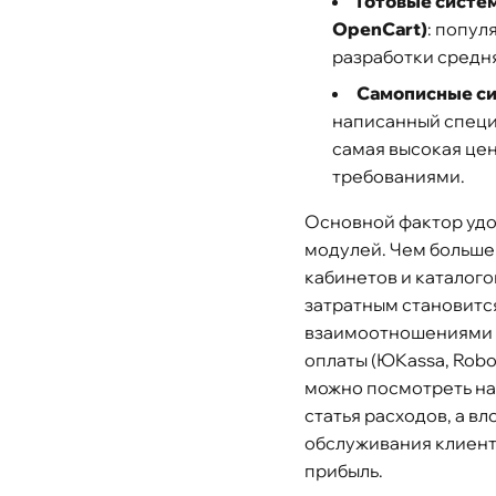
Готовые систе
OpenCart)
: попул
разработки средня
Самописные с
написанный специа
самая высокая цен
требованиями.
Основной фактор удо
модулей. Чем больше 
кабинетов и каталого
затратным становитс
взаимоотношениями с
оплаты (ЮKassa, Robo
можно посмотреть на 
статья расходов, а в
обслуживания клиент
прибыль.