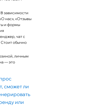
 В зависимости
«О нас», «Отзывы
кты и формы
ия
нджер, чат с
. Стоит обычно
орзиной, личным
на — это
опрос
т, сможет ли
генерировать
бренду или