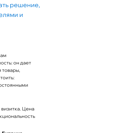
ать решение,
елями и
вам
ость: он дает
 товары,
тоить:
постоянными
и визитка. Цена
нкциональность