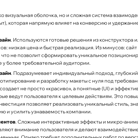
ко визуальная оболочка, но и сложная система взаимод
ыт), которая напрямую влияет на конверсию и удержани
зайн
. Используются готовые решения из конструктора и
ов: низкая цена и быстрая реализация. Из минусов: сайт
, что не позволит сформировать уникальное позициони
 у более требовательной аудитории.
зайн
. Подразумевает индивидуальный подход, глубокий
отипирование и разработку макеты с нуля под требован
создает не просто «красиво», а понятные (UI) и эффекти
ые ведут пользователя к целевым действиям. Это повы
нвестиция позволяет реализовать уникальный стиль, зн
ию и усилить узнаваемость компании.
ментов
. Сложные интерактивные эффекты и микро-аним
вляют внимание пользователя и делают взаимодействие
менным. Однако требует дополнительных работ по верст