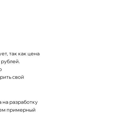
ет, так как цена
 рублей.
о
рить свой
а на разработку
едем примерный