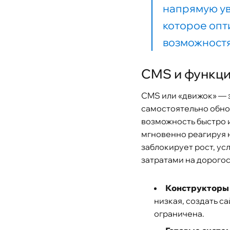
напрямую ув
которое опт
возможност
CMS и функц
CMS или «движок» — 
самостоятельно обнов
возможность быстро и
мгновенно реагируя н
заблокирует рост, у
затратами на дорого
Конструкторы (
низкая, создать с
ограничена.