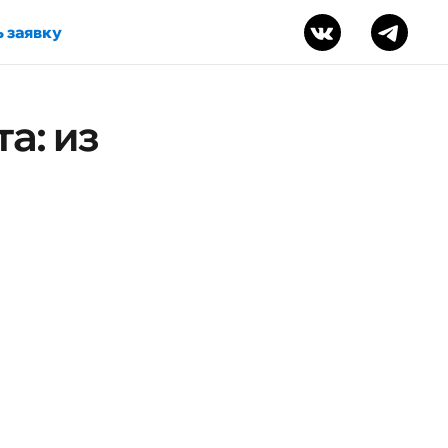
 заявку
а: из