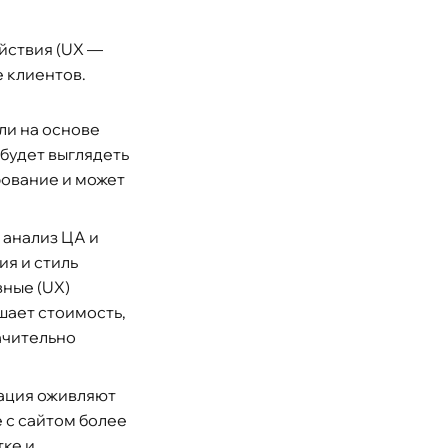
ействия (UX —
е клиентов.
ли на основе
 будет выглядеть
рование и может
 анализ ЦА и
ия и стиль
вные (UX)
шает стоимость,
ачительно
ация оживляют
 с сайтом более
ке и