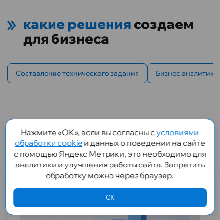
какие решения
создаем
для бизнеса
Составление технического задания
Бизнес аналитика
наши
статьи
Нажмите «ОК», если вы согласны с
условиями
обработки cookie
и данных о поведении на сайте
с помощью Яндекс Метрики, это необходимо для
аналитики и улучшения работы сайта. Запретить
обработку можно через браузер.
ОК