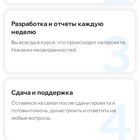
Разработка и отчеты каждую
неделю
Вы всегда в курсе, что происходит на проекте.
Никаких неожиданностей.
Принимаю условия
«Политики обработки
персональных данных»
и даю
«Согласие на
обработку персональных данных»
Даю
«Согласие на получение рекламных и
Сдача и поддержка
информационных сообщений»
Остаемся на связи после сдачи проекта и
Обсудить детали
готовы помочь, донастроить и ответить на
любые вопросы.