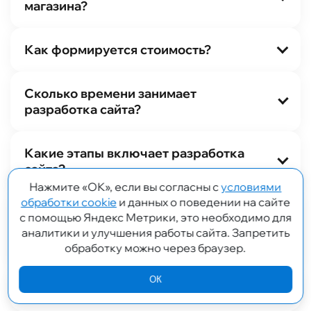
магазина?
Как формируется стоимость?
Сколько времени занимает
разработка сайта?
Какие этапы включает разработка
сайта?
Нажмите «ОК», если вы согласны с
условиями
обработки cookie
и данных о поведении на сайте
Можно ли сделать сайт на системе
с помощью Яндекс Метрики, это необходимо для
управления контентом CMS,
аналитики и улучшения работы сайта. Запретить
например, на платформе WordPress?
обработку можно через браузер.
ОК
Нужен ли хостинг и домен для сайта?