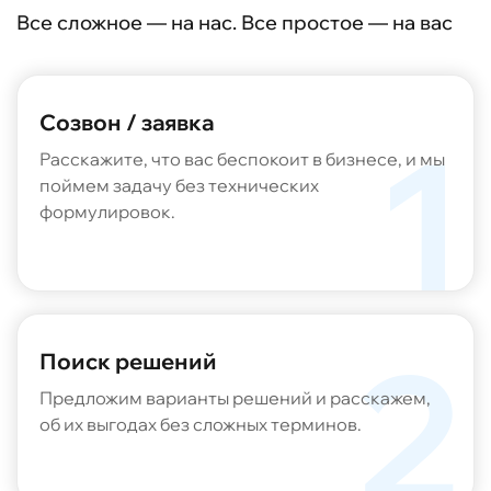
Все сложное — на нас. Все простое — на вас
×
Теряете клиентов из-за
Созвон / заявка
блокировок?
Расскажите, что вас беспокоит в бизнесе, и мы
У нас есть решение
поймем задачу без технических
формулировок.
Создадим мини-приложение и бота в
мессенджере MAX или синхронизируем
пользователей, перенесем данные и функции,
если у вас уже есть работающий проект в
мессенджере Telegram
Оставьте свои контакты, чтобы
Поиск решений
обсудить детали
Предложим варианты решений и расскажем,
об их выгодах без сложных терминов.