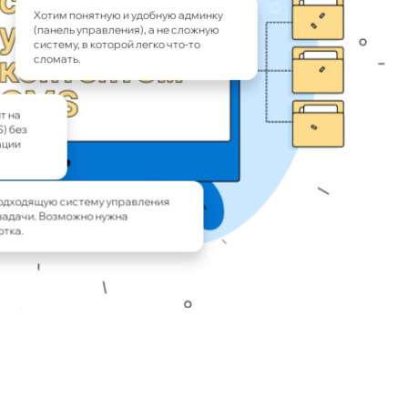
Хотим понятную и удобную админку
(панель управления), а не сложную
систему, в которой легко что-то
сломать.
 на
) без
ции
одходящую систему управления
задачи. Возможно нужна
тка.