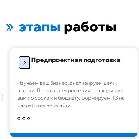
Теряете клиент
блокировок?
этапы
работы
У нас есть решение
Создадим мини-приложен
MAX или синхронизируем
данные и функции, если у
Предпроектная подготовка
проект в мессенджере Te
Изучаем ваш бизнес, анализируем цели,
задачи. Предлагаем решения, подходящие
вам по срокам и бюджету, формируем ТЗ на
разработку веб-сайта.