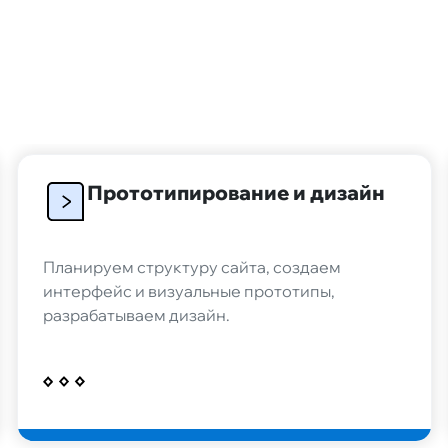
ов из-за
Принимаю условия
«
персональных данны
обработку персональ
Даю
«Согласие на по
информационных со
ие и бота в мессенджере
 пользователей, перенесем
Обсудить
 вас уже есть работающий
Прототипирование и дизайн
legram
Планируем структуру сайта, создаем
интерфейс и визуальные прототипы,
разрабатываем дизайн.