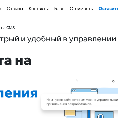
ы
Отзывы
Контакты
Блог
Cтоимость
Оставить
а на CMS
трый и удобный в управлении 
та на
ления
Нам нужен сайт, которым можно управлять са
привлечения разработчиков.