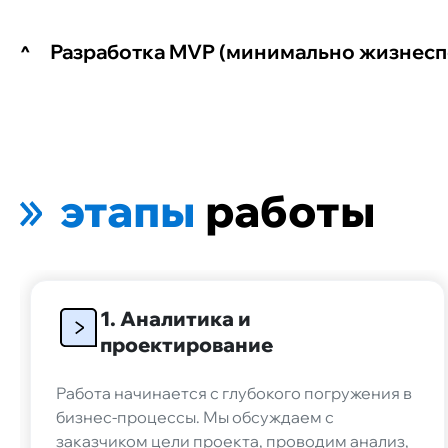
Разработка MVP (минимально жизнесп
этапы
работы
1. Аналитика и
проектирование
Работа начинается с глубокого погружения в
бизнес-процессы. Мы обсуждаем с
заказчиком цели проекта, проводим анализ,