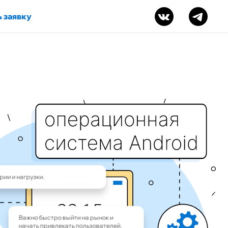
 заявку
ии и нагрузки.
Важно быстро выйти на рынок и
начать привлекать пользователей.