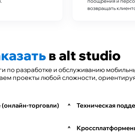
.
поощрения и персо
возвращать клиенто
аказать
в alt studio
ги по разработке и обслуживанию мобильны
аем проекты любой сложности, ориентируяс
 (онлайн-торговли)
Техническая подд
Кроссплатформенн