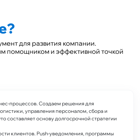
ие?
умент для развития компании.
ым помощником и эффективной точкой
нес-процессов. Создаем решения для
логистики, управления персоналом, сбора и
то составляет основу долгосрочной стратегии
сти клиентов. Push-уведомления, программы