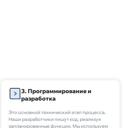
3. Программирование и
разработка
Это основной технический этап процесса.
Наши разработчики пишут код, реализуя
запланированные функции. Мы используем