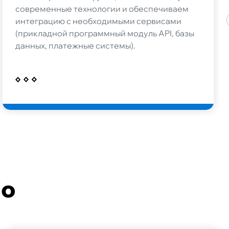
современные технологии и обеспечиваем
интеграцию с необходимыми сервисами
(прикладной программный модуль API, базы
данных, платежные системы).
io