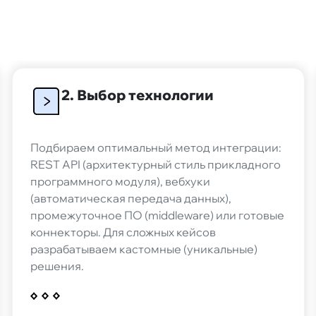
ов из-за
Принимаю условия
«
персональных данны
обработку персональ
Даю
«Согласие на по
информационных со
2. Выбор технологии
ие и бота в мессенджере
 пользователей, перенесем
Обсудить
 вас уже есть работающий
legram
Подбираем оптимальный метод интеграции:
REST API (архитектурный стиль прикладного
программного модуля), вебхуки
(автоматическая передача данных),
промежуточное ПО (middleware) или готовые
коннекторы. Для сложных кейсов
разрабатываем кастомные (уникальные)
решения.