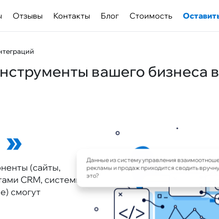
ы
Отзывы
Контакты
Блог
Cтоимость
Оставить
нтеграций
нструменты вашего бизнеса 
й
Данные из систему управления взаимоотношен
ненты (сайты,
рекламы и продаж приходится сводить вручну
тами CRM, системы
это?
е) смогут