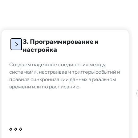
Политики обработки
х»
и даю
«Согласие на
ных данных»
лучение рекламных и
общений»
3. Программирование и
настройка
 детали
Создаем надежные соединения между
системами, настраиваем триггеры событий и
правила синхронизации данных в реальном
времени или по расписанию.