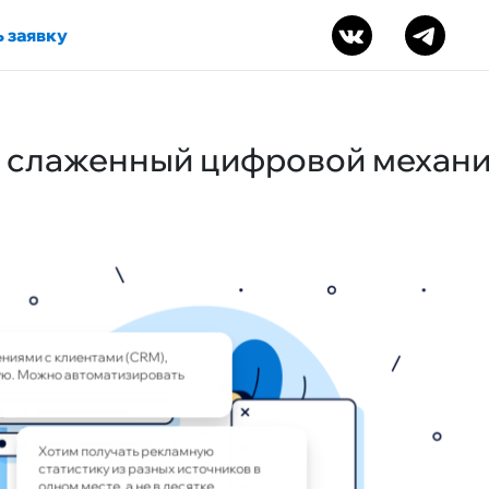
 заявку
в слаженный цифровой механ
иями с клиентами (CRM),
ю. Можно автоматизировать
Хотим получать рекламную
статистику из разных источников в
одном месте, а не в десятке