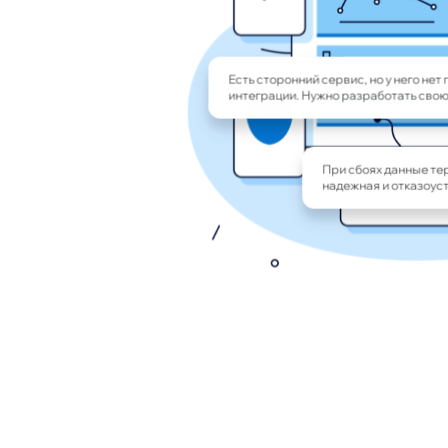
Есть сторонний сервис, но у него нет 
интеграции. Нужно разработать свою
При сбоях данные те
надежная и отказоуст