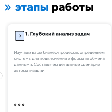
этапы
работы
Теряете клиент
блокировок?
У нас есть решение
1. Глубокий анализ задач
Создадим мини-приложен
MAX или синхронизируем
данные и функции, если у
проект в мессенджере Te
Изучаем ваши бизнес-процессы, определяем
системы для подключения и форматы обмена
данными. Составляем детальные сценарии
автоматизации.