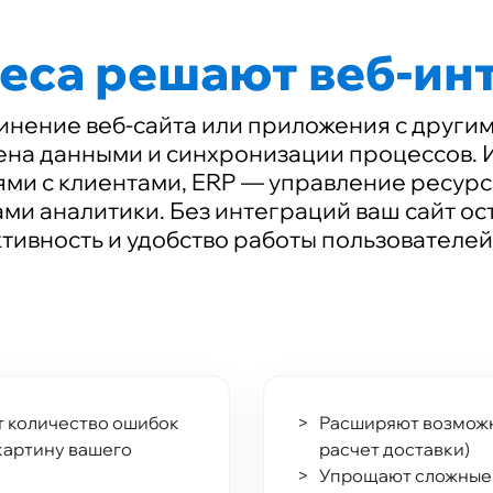
неса решают веб-ин
инение веб-сайта или приложения с други
ена данными и синхронизации процессов. 
ми с клиентами, ERP — управление ресур
и аналитики. Без интеграций ваш сайт ост
вность и удобство работы пользователей 
т количество ошибок
Расширяют возможн
картину вашего
расчет доставки)
Упрощают сложные 