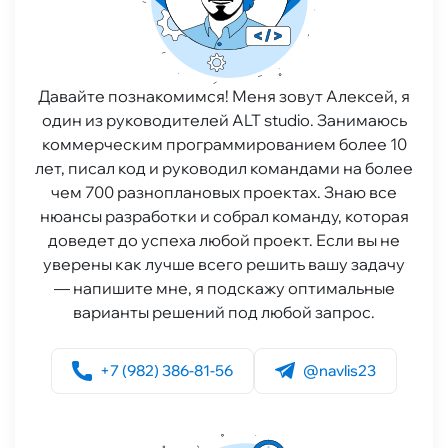
Давайте познакомимся! Меня зовут Алексей, я
один из руководителей ALT studio. Занимаюсь
коммерческим программированием более 10
лет, писал код и руководил командами на более
чем 700 разноплановых проектах. Знаю все
нюансы разработки и собрал команду, которая
доведет до успеха любой проект. Если вы не
уверены как лучше всего решить вашу задачу
— напишите мне, я подскажу оптимальные
варианты решений под любой запрос.
+7 (982) 386-81-56
@navlis23