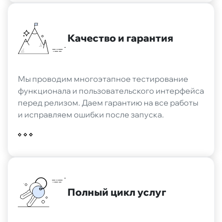
Качество и гарантия
Мы проводим многоэтапное тестирование
функционала и пользовательского интерфейса
перед релизом. Даем гарантию на все работы
и исправляем ошибки после запуска.
Полный цикл услуг