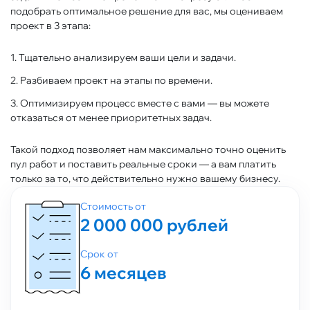
подобрать оптимальное решение для вас, мы оцениваем
проект в 3 этапа:
1. Тщательно анализируем ваши цели и задачи.
2. Разбиваем проект на этапы по времени.
×
3. Оптимизируем процесс вместе с вами — вы можете
Теряете клиентов из-за
отказаться от менее приоритетных задач.
блокировок?
Такой подход позволяет нам максимально точно оценить
У нас есть решение
пул работ и поставить реальные сроки — а вам платить
только за то, что действительно нужно вашему бизнесу.
Создадим мини-приложение и бота в
мессенджере MAX или синхронизируем
Стоимость от
пользователей, перенесем данные и функции,
2 000 000 рублей
если у вас уже есть работающий проект в
мессенджере Telegram
Срок от
Оставьте свои контакты, чтобы
6 месяцев
обсудить детали