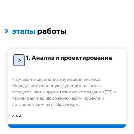
этапы
работы
1. Анализ и проектирование
Изучаем нишу, анализируем цели бизнеса.
Определяем основную функциональность
продукта. Формируем техническое задание (ТЗ), а
также road map (дорожную карту) проекта и
согласовываем их с заказчиком.