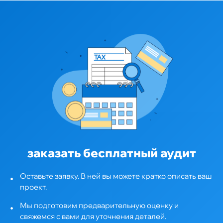
заказать бесплатный аудит
Оставьте заявку. В ней вы можете кратко описать ваш
проект.
Мы подготовим предварительную оценку и
свяжемся с вами для уточнения деталей.