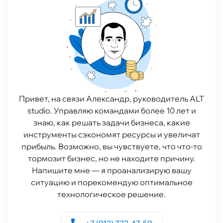
Привет, на связи Александр, руководитель ALT
studio. Управляю командами более 10 лет и
знаю, как решать задачи бизнеса, какие
инструменты сэкономят ресурсы и увеличат
прибыль. Возможно, вы чувствуете, что что-то
тормозит бизнес, но не находите причину.
Напишите мне — я проанализирую вашу
ситуацию и порекомендую оптимальное
технологическое решение.