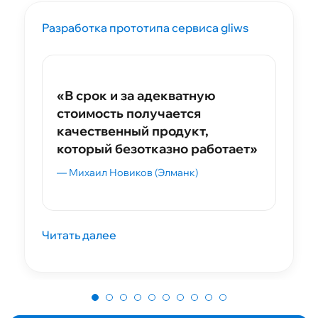
Разработка прототипа сервиса gliws
«В срок и за адекватную
стоимость получается
качественный продукт,
который безотказно работает»
— Михаил Новиков (Элманк)
Читать далее