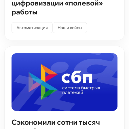
цифровизации «полевой»
работы
Автоматизация
Наши кейсы
Сэкономили сотни тысяч