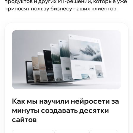
продуктов и других ИT-решений, которые уже
приносят пользу бизнесу наших клиентов.
Как мы научили нейросети за
минуты создавать десятки
сайтов